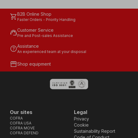
B2B Online Shop
shopping_cart
Faster Orders - Priority Handling
Customer Service
support_agent
Pre and Post-sales Assistance
Assistance
help
An experienced team at your disposal
storefront
Shop equipment
Our sites
Legal
COFRA
Privacy
COFRA USA
Cookie
COFRA MOVE
Sustainability Report
COFRA DEFEND
Code of Conduct