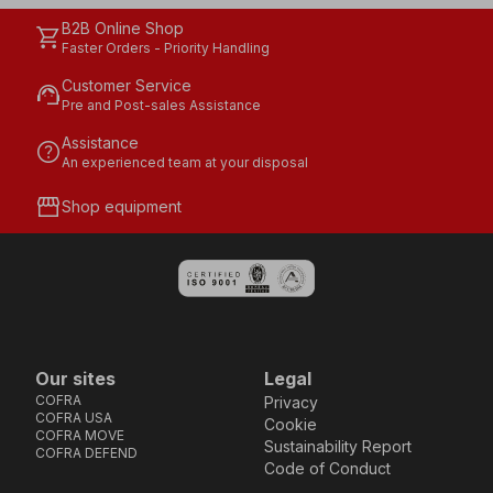
B2B Online Shop
shopping_cart
Faster Orders - Priority Handling
Customer Service
support_agent
Pre and Post-sales Assistance
Assistance
help
An experienced team at your disposal
storefront
Shop equipment
Our sites
Legal
COFRA
Privacy
COFRA USA
Cookie
COFRA MOVE
Sustainability Report
COFRA DEFEND
Code of Conduct