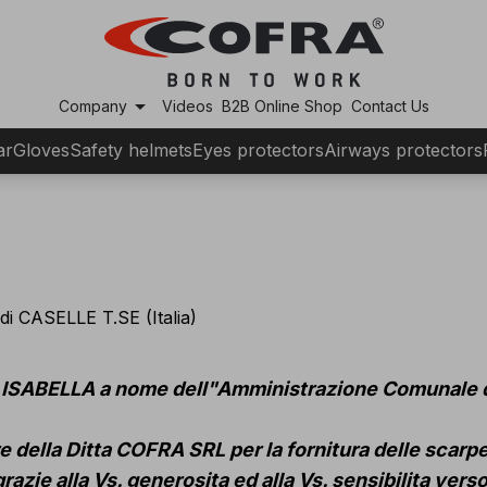
arrow_drop_down
Company
Videos
B2B Online Shop
Contact Us
ar
Gloves
Safety helmets
Eyes protectors
Airways protectors
di CASELLE T.SE (Italia)
ni ISABELLA a nome dell"Amministrazione Comunale d
della Ditta COFRA SRL per la fornitura delle scarpe
zie alla Vs. generosita ed alla Vs. sensibilita verso