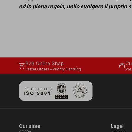
ed in piena regola, nello svolgere ii proprio s
B2B Online Shop
Cu
shopping_cart
support_agent
Faster Orders - Priority Handling
Pre
Our sites
Legal
COFRA