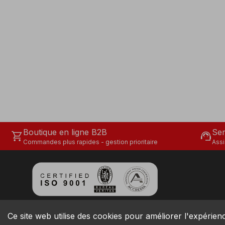
Boutique en ligne B2B
Ser
shopping_cart
support_agent
Commandes plus rapides - gestion prioritaire
Assi
Ce site web utilise des cookies pour améliorer l'expérience