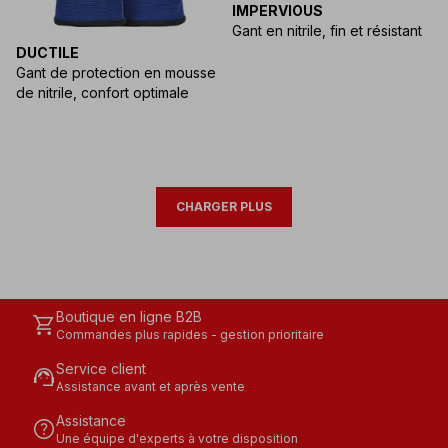
IMPERVIOUS
Gant en nitrile, fin et résistant
DUCTILE
Gant de protection en mousse
de nitrile, confort optimale
CHARGER PLUS
Boutique en ligne B2B
shopping_cart
Commandes plus rapides - gestion prioritaire
Service client
support_agent
Assistance avant et après vente
Assistance
help
Une équipe d'experts à votre disposition