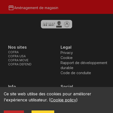
storefront
Aménagement de magasin
Nos sites
Legal
COFRA
Privacy
COFRA USA
Cookie
COFRA MOVE
Rapport de développement
COFRA DEFEND
durable
Code de conduite
Info
Social
Via dell’Euro 53-57-59,
Facebook
Instagram
Youtube
LinkedIn
Ce site web utilise des cookies pour améliorer
location_on
76121 Barletta - BT -
l'expérience utilisateur.
(
Cookie policy
)
ITALIA
call
+39.0883.341411