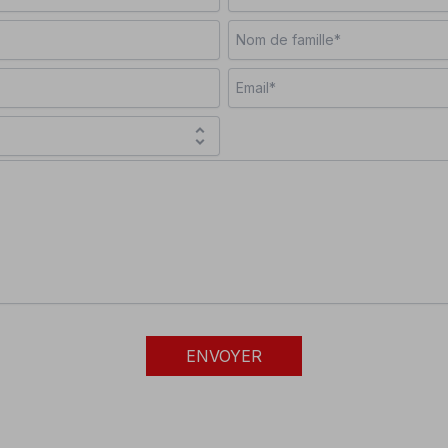
unfold_more
ENVOYER