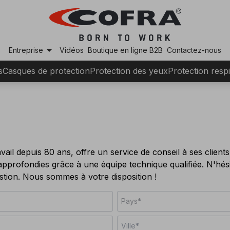
arrow_drop_down
Entreprise
Vidéos
Boutique en ligne B2B
Contactez-nous
s
Casques de protection
Protection des yeux
Protection respi
vail depuis 80 ans, offre un service de conseil à ses client
approfondies grâce à une équipe technique qualifiée. N'hés
tion. Nous sommes à votre disposition !
Pays*