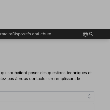
ratoire
Dispositifs anti-chute
s qui souhaitent poser des questions techniques et
itez pas à nous contacter en remplissant le
unfold_more