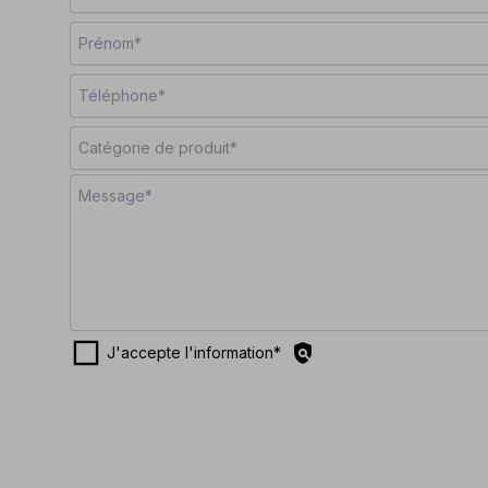
Catégorie de produit*
check_box_outline_blank
policy
J'accepte l'information
*