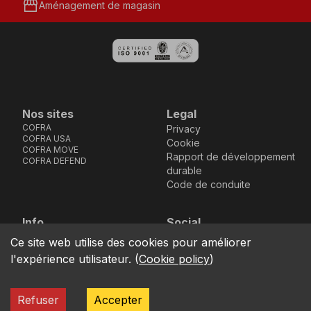
storefront
Aménagement de magasin
Nos sites
Legal
COFRA
Privacy
COFRA USA
Cookie
COFRA MOVE
Rapport de développement
COFRA DEFEND
durable
Code de conduite
Info
Social
Via dell’Euro 53-57-59,
Facebook
Instagram
Youtube
LinkedIn
Ce site web utilise des cookies pour améliorer
location_on
76121 Barletta - BT -
l'expérience utilisateur.
(
Cookie policy
)
ITALIA
call
+39.0883.341411
Refuser
Accepter
COFRA S.r.l. Partita Iva IT02850580727