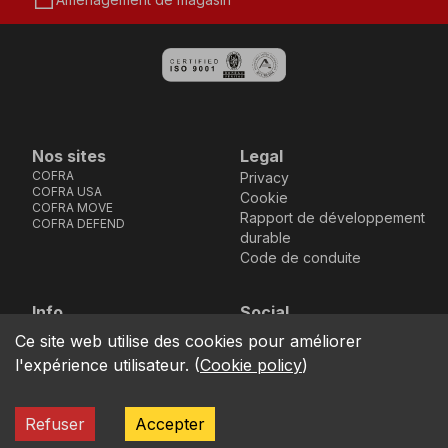
storefront
Nos sites
Legal
COFRA
Privacy
COFRA USA
Cookie
COFRA MOVE
Rapport de développement
COFRA DEFEND
durable
Code de conduite
Info
Social
Via dell’Euro 53-57-59,
Facebook
Instagram
Youtube
LinkedIn
Ce site web utilise des cookies pour améliorer
location_on
76121 Barletta - BT -
l'expérience utilisateur.
(
Cookie policy
)
ITALIA
call
+39.0883.341411
Refuser
Accepter
COFRA S.r.l. Partita Iva IT02850580727