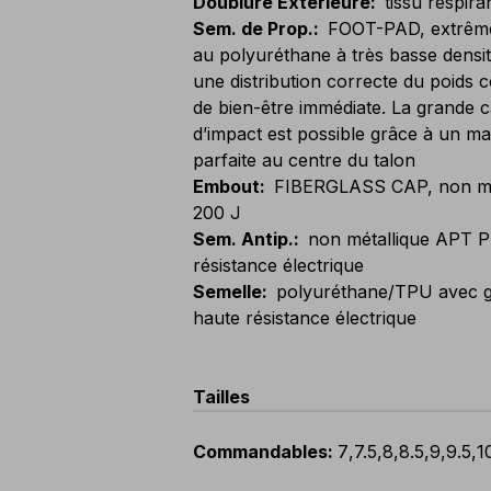
Doublure Extérieure
:
tissu respira
Sem. de Prop.
:
FOOT-PAD, extrême
au polyuréthane à très basse densit
une distribution correcte du poids
de bien-être immédiate. La grande c
d’impact est possible grâce à un mat
parfaite au centre du talon
Embout
:
FIBERGLASS CAP, non méta
200 J
Sem. Antip.
:
non métallique APT P
résistance électrique
Semelle
:
polyuréthane/TPU avec g
haute résistance électrique
Tailles
Commandables
:
7
,
7.5
,
8
,
8.5
,
9
,
9.5
,
1