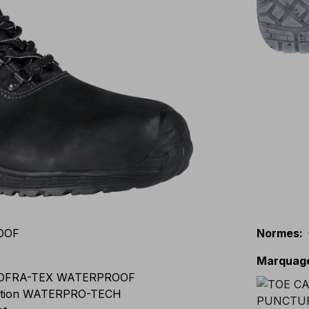
OOF
Normes
:
Marquag
COFRA-TEX WATERPROOF
uction WATERPRO-TECH