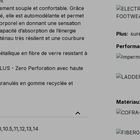
nt
ment souple et confortable. Grâce
é, elle est automodélante et permet
 corporel en donnant une sensation
apacité d’absorption de l’énergie
Plus
:
sur
ériau très résilient et une courbure
Perform
llique en fibre de verre resistant à
LUS - Zero Perforation avec haute
ranulés en gomme recyclée et
Matériau
expand_less
0
,
10.5
,
11
,
12
,
13
,
14