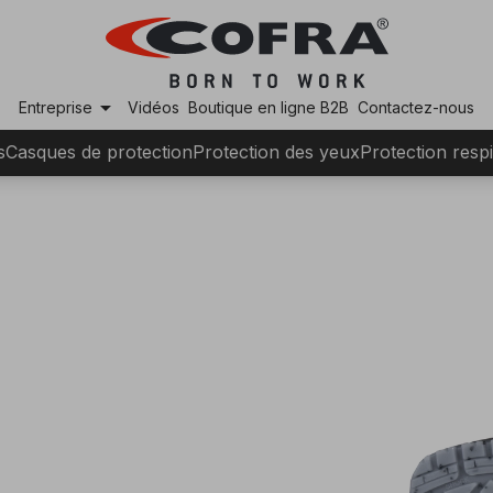
arrow_drop_down
Entreprise
Vidéos
Boutique en ligne B2B
Contactez-nous
s
Casques de protection
Protection des yeux
Protection respi