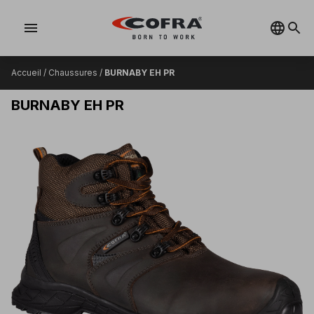
menu
Accueil
/
Chaussures
/
BURNABY EH PR
BURNABY EH PR