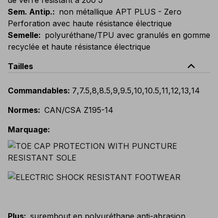
Sem. Antip.
:
non métallique APT PLUS - Zero
Perforation avec haute résistance électrique
Semelle
:
polyuréthane/TPU avec granulés en gomme
recyclée et haute résistance électrique
expand_less
Tailles
Commandables
:
7
,
7.5
,
8
,
8.5
,
9
,
9.5
,
10
,
10.5
,
11
,
12
,
13
,
14
Normes
:
CAN/CSA Z195-14
Marquage
:
Plus
:
surembout en polyuréthane anti-abrasion,