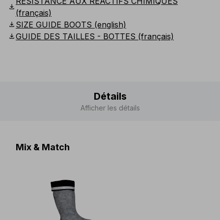
RÉSISTANCE AUX RÉACTIFS CHIMIQUES
download
(français)
download
SIZE GUIDE BOOTS (english)
download
GUIDE DES TAILLES - BOTTES (français)
Détails
Afficher les détails
Mix & Match