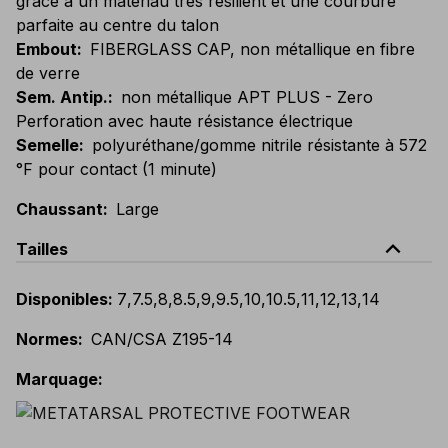
grâce à un matériau très résilient et une courbure
parfaite au centre du talon
Embout
:
FIBERGLASS CAP, non métallique en fibre
de verre
Sem. Antip.
:
non métallique APT PLUS - Zero
Perforation avec haute résistance électrique
Semelle
:
polyuréthane/gomme nitrile résistante à 572
°F pour contact (1 minute)
Chaussant
:
Large
expand_less
Tailles
Disponibles
:
7
,
7.5
,
8
,
8.5
,
9
,
9.5
,
10
,
10.5
,
11
,
12
,
13
,
14
Normes
:
CAN/CSA Z195-14
Marquage
: