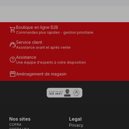
Boutique en ligne B2B
shopping_cart
Commandes plus rapides - gestion prioritaire
Service client
support_agent
Assistance avant et après vente
Assistance
help
Une équipe d'experts à votre disposition
storefront
Aménagement de magasin
Nos sites
Legal
COFRA
Privacy