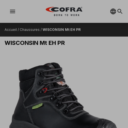
menu
Accueil
/
Chaussures
/
WISCONSIN Mt EH PR
WISCONSIN Mt EH PR