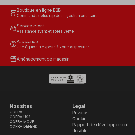
Boutique en ligne B2B
shopping_cart
Commandes plus rapides - gestion prioritaire
Service client
support_agent
Assistance avant et après vente
Assistance
help
Une équipe d'experts à votre disposition
storefront
Aménagement de magasin
Nos sites
Legal
COFRA
Privacy
COFRA USA
Cookie
COFRA MOVE
Rapport de développement
COFRA DEFEND
durable