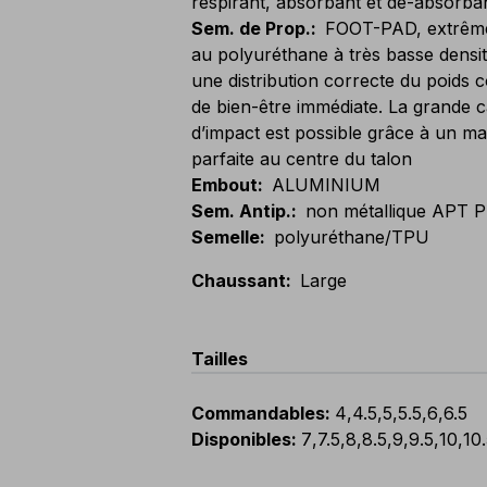
respirant, absorbant et dé-absorban
Sem. de Prop.
:
FOOT-PAD, extrême
au polyuréthane à très basse densit
une distribution correcte du poids
de bien-être immédiate. La grande c
d’impact est possible grâce à un mat
parfaite au centre du talon
Embout
:
ALUMINIUM
Sem. Antip.
:
non métallique APT P
Semelle
:
polyuréthane/TPU
Chaussant
:
Large
Tailles
Commandables
:
4
,
4.5
,
5
,
5.5
,
6
,
6.5
Disponibles
:
7
,
7.5
,
8
,
8.5
,
9
,
9.5
,
10
,
10