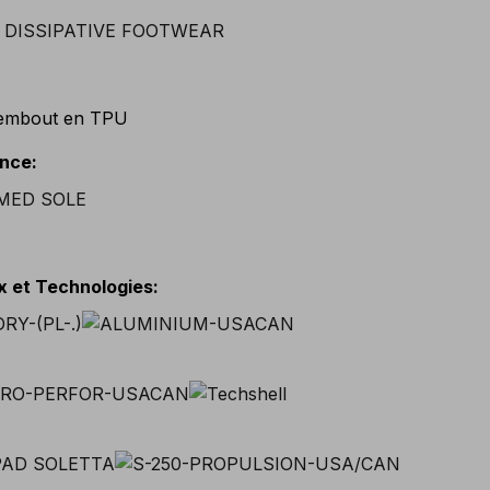
embout en TPU
ance
:
x et Technologies
: