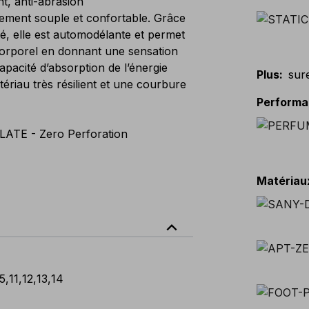
t, anti-abrasion
ment souple et confortable. Grâce
é, elle est automodélante et permet
 corporel en donnant une sensation
apacité d’absorption de l’énergie
Plus
:
sur
ériau très résilient et une courbure
Perform
LATE - Zero Perforation
Matériau
expand_less
.5
,
11
,
12
,
13
,
14