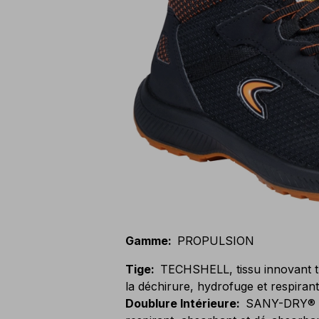
Gamme
:
PROPULSION
Tige
:
TECHSHELL, tissu innovant trè
la déchirure, hydrofuge et respiran
Doublure Intérieure
:
SANY-DRY® 10