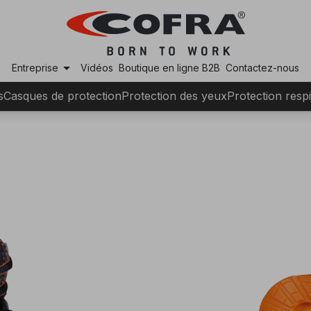
arrow_drop_down
Entreprise
Vidéos
Boutique en ligne B2B
Contactez-nous
s
Casques de protection
Protection des yeux
Protection respi