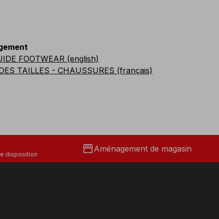
gement
UIDE FOOTWEAR (english)
DES TAILLES - CHAUSSURES (français)
storefront
Aménagement de magasin
e disposition