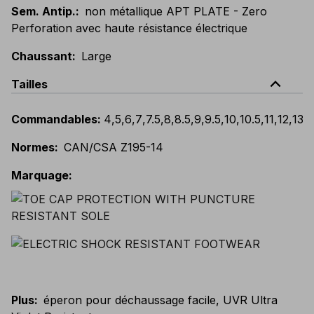
Sem. Antip.
:
non métallique APT PLATE - Zero
Perforation avec haute résistance électrique
Chaussant
:
Large
expand_less
Tailles
Commandables
:
4
,
5
,
6
,
7
,
7.5
,
8
,
8.5
,
9
,
9.5
,
10
,
10.5
,
11
,
12
,
13
,
1
Normes
:
CAN/CSA Z195-14
Marquage
:
Plus
:
éperon pour déchaussage facile, UVR Ultra