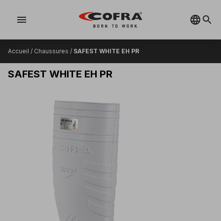
menu
Accueil
/
Chaussures
/
SAFEST WHITE EH PR
SAFEST WHITE EH PR