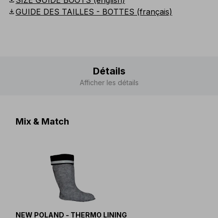
download
SIZE GUIDE BOOTS (english)
download
GUIDE DES TAILLES - BOTTES (français)
Détails
Afficher les détails
Mix & Match
NEW POLAND - THERMO LINING