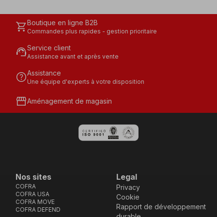
Boutique en ligne B2B
shopping_cart
Commandes plus rapides - gestion prioritaire
Service client
support_agent
Assistance avant et après vente
Assistance
help
Une équipe d'experts à votre disposition
storefront
Aménagement de magasin
Nos sites
Legal
COFRA
Privacy
COFRA USA
Cookie
COFRA MOVE
Rapport de développement
COFRA DEFEND
durable