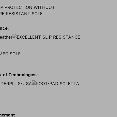
ance
:
x et Technologies
:
gement