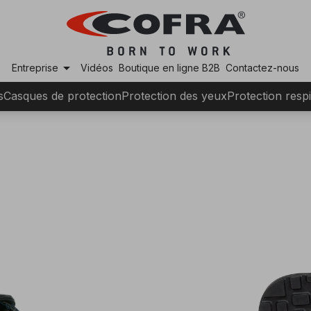
arrow_drop_down
Entreprise
Vidéos
Boutique en ligne B2B
Contactez-nous
s
Casques de protection
Protection des yeux
Protection respi