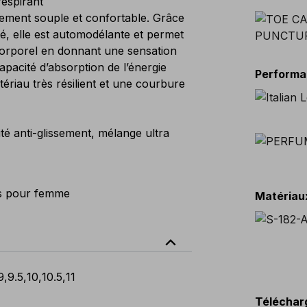
respirant
ment souple et confortable. Grâce
é, elle est automodélante et permet
 corporel en donnant une sensation
apacité d’absorption de l’énergie
Perform
ériau très résilient et une courbure
é anti-glissement, mélange ultra
s pour femme
Matériau
expand_less
9
,
9.5
,
10
,
10.5
,
11
Téléchar