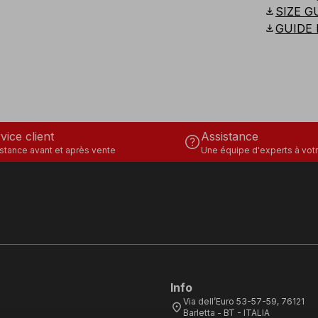
download
SIZE G
download
GUIDE 
vice client
Assistance
help
stance avant et après vente
Une équipe d'experts à votr
Info
Via dell’Euro 53-57-59, 76121
location_on
Barletta - BT - ITALIA