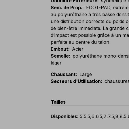
Doublure Extérieure
:
synthétique 
Sem. de Prop.
:
FOOT-PAD, extrême
au polyuréthane à très basse densit
une distribution correcte du poids
de bien-être immédiate. La grande c
d’impact est possible grâce à un mat
parfaite au centre du talon
Embout
:
Acier
Semelle
:
polyuréthane mono-densit
léger
Chaussant
:
Large
Secteurs d'Utilisation
:
chaussure
Tailles
Disponibles
:
5
,
5.5
,
6
,
6.5
,
7
,
7.5
,
8
,
8.5
,