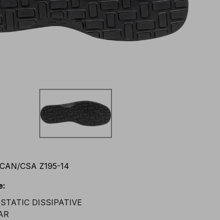
CAN/CSA Z195-14
e
: