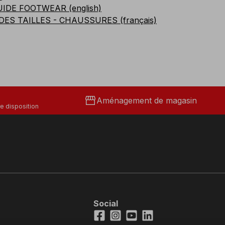
UIDE FOOTWEAR (english)
DES TAILLES - CHAUSSURES (français)
storefront
Aménagement de magasin
e disposition
Social
Facebook
Instagram
Youtube
LinkedIn