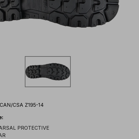
CAN/CSA Z195-14
e
: