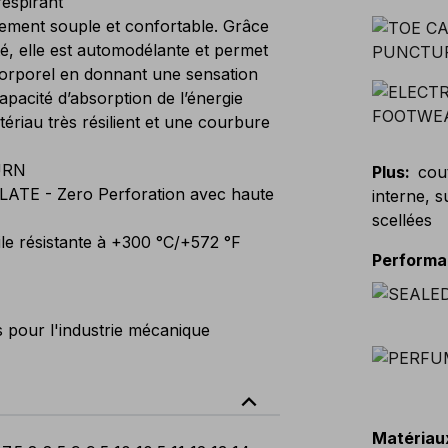
respirant
ment souple et confortable. Grâce
é, elle est automodélante et permet
 corporel en donnant une sensation
apacité d’absorption de l’énergie
ériau très résilient et une courbure
URN
Plus
:
cou
LATE - Zero Perforation avec haute
interne, 
scellées
le résistante à +300 °C/+572 °F
Perform
 pour l'industrie mécanique
expand_less
Matériau