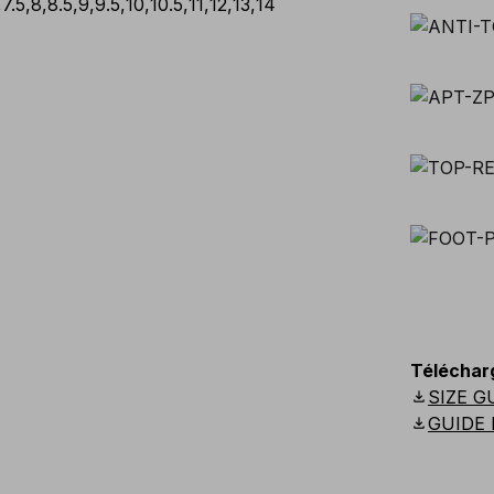
,
7.5
,
8
,
8.5
,
9
,
9.5
,
10
,
10.5
,
11
,
12
,
13
,
14
Téléchar
download
SIZE G
download
GUIDE 