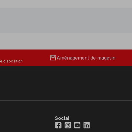
storefront
Aménagement de magasin
e disposition
Social
Facebook
Instagram
Youtube
LinkedIn