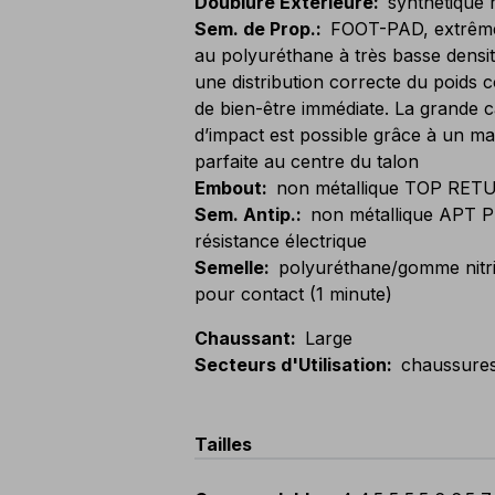
Doublure Extérieure
:
synthétique 
Sem. de Prop.
:
FOOT-PAD, extrême
au polyuréthane à très basse densit
une distribution correcte du poids
de bien-être immédiate. La grande c
d’impact est possible grâce à un mat
parfaite au centre du talon
Embout
:
non métallique TOP RET
Sem. Antip.
:
non métallique APT P
résistance électrique
Semelle
:
polyuréthane/gomme nitri
pour contact (1 minute)
Chaussant
:
Large
Secteurs d'Utilisation
:
chaussures
Tailles