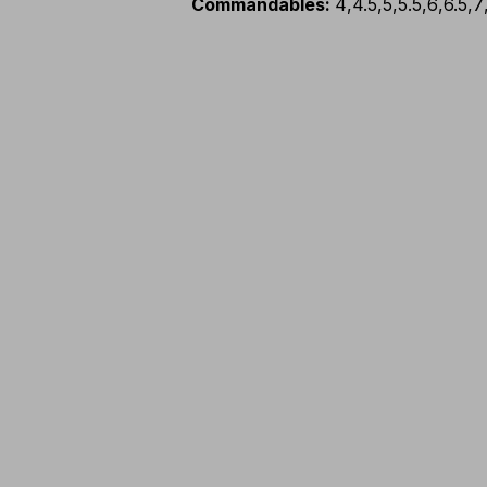
Commandables
:
4
,
4.5
,
5
,
5.5
,
6
,
6.5
,
7