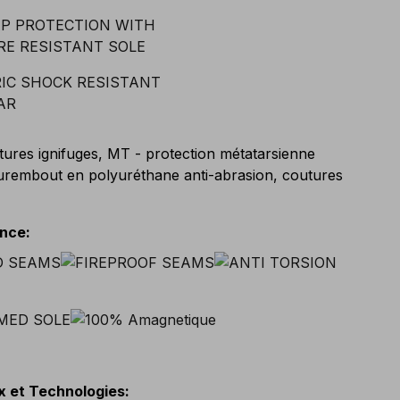
tures ignifuges, MT - protection métatarsienne
surembout en polyuréthane anti-abrasion, coutures
ance
:
x et Technologies
: