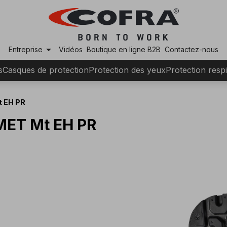
arrow_drop_down
Entreprise
Vidéos
Boutique en ligne B2B
Contactez-nous
s
Casques de protection
Protection des yeux
Protection respi
 EH PR
ET Mt EH PR