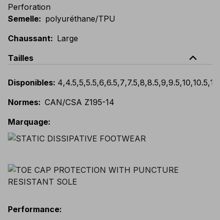
Perforation
Semelle
:
polyuréthane/TPU
Chaussant
:
Large
expand_less
Tailles
Disponibles
:
4
,
4.5
,
5
,
5.5
,
6
,
6.5
,
7
,
7.5
,
8
,
8.5
,
9
,
9.5
,
10
,
10.5
,
11
,
Normes
:
CAN/CSA Z195-14
Marquage
:
Performance
: