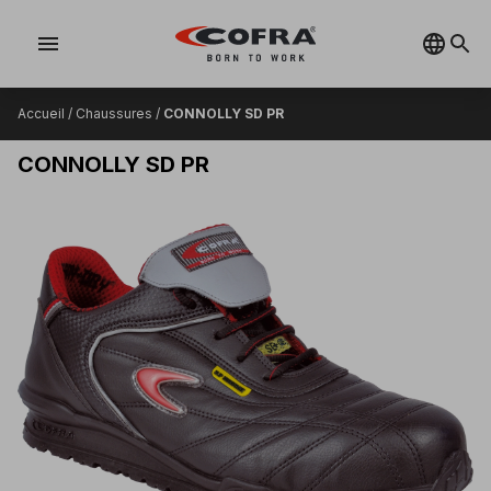
menu
Accueil
/
Chaussures
/
CONNOLLY SD PR
CONNOLLY SD PR