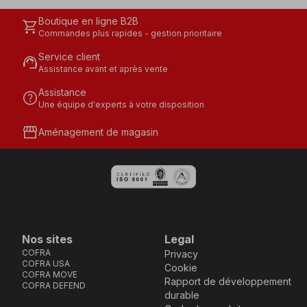
Boutique en ligne B2B
shopping_cart
Commandes plus rapides - gestion prioritaire
Service client
support_agent
Assistance avant et après vente
Assistance
help
Une équipe d'experts à votre disposition
storefront
Aménagement de magasin
Nos sites
Legal
COFRA
Privacy
COFRA USA
Cookie
COFRA MOVE
Rapport de développement
COFRA DEFEND
durable