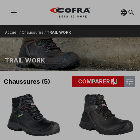
menu
Accueil
/
Chaussures
/
TRAIL WORK
TRAIL WORK
tune
compare
Chaussures (5)
COMPARER