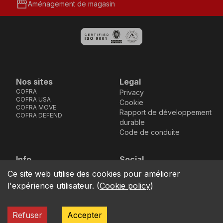
storefront
Aménagement de magasin
Nos sites
Legal
COFRA
Privacy
COFRA USA
Cookie
COFRA MOVE
Rapport de développement
COFRA DEFEND
durable
Code de conduite
Info
Social
Via dell’Euro 53-57-59,
Facebook
Instagram
Youtube
LinkedIn
Ce site web utilise des cookies pour améliorer
location_on
76121 Barletta - BT -
l'expérience utilisateur.
(
Cookie policy
)
ITALIA
call
+39.0883.341411
Refuser
Accepter
COFRA S.r.l. Partita Iva IT02850580727