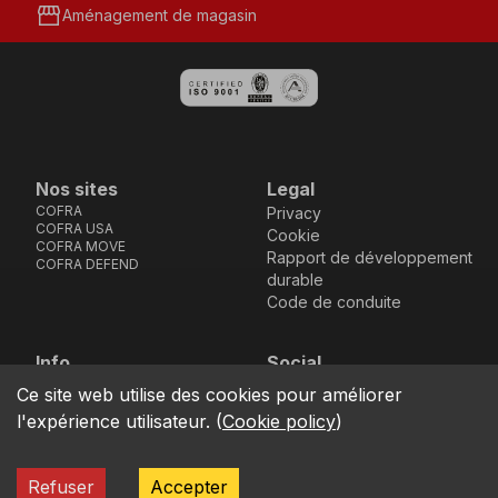
storefront
Aménagement de magasin
Nos sites
Legal
COFRA
Privacy
COFRA USA
Cookie
COFRA MOVE
Rapport de développement
COFRA DEFEND
durable
Code de conduite
Info
Social
Via dell’Euro 53-57-59,
Facebook
Instagram
Youtube
LinkedIn
Ce site web utilise des cookies pour améliorer
location_on
76121 Barletta - BT -
l'expérience utilisateur.
(
Cookie policy
)
ITALIA
call
+39.0883.341411
Refuser
Accepter
COFRA S.r.l. Partita Iva IT02850580727