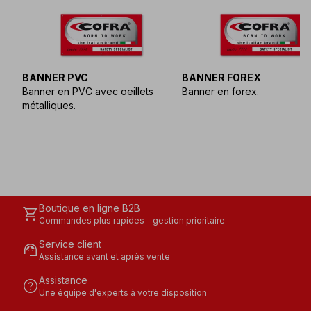
BANNER PVC
BANNER FOREX
Banner en PVC avec oeillets
Banner en forex.
métalliques.
Boutique en ligne B2B
shopping_cart
Commandes plus rapides - gestion prioritaire
Service client
support_agent
Assistance avant et après vente
Assistance
help
Une équipe d'experts à votre disposition