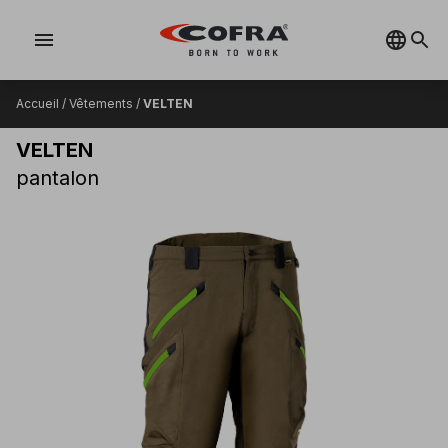
menu
Accueil
/
Vêtements
/
VELTEN
VELTEN
pantalon