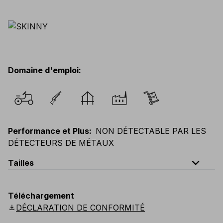
Domaine d'emploi
:
Performance et Plus
:
NON DÉTECTABLE PAR LES
DÉTECTEURS DE MÉTAUX
expand_less
Tailles
EU
:
44
-
64
E
:
38
-
58
F
:
38
-
58
D
:
44
-
64
Téléchargement
Scandinavian
:
C44
-
C64
UK
:
30
-
46
US
:
30
-
46
download
DÉCLARATION DE CONFORMITÉ