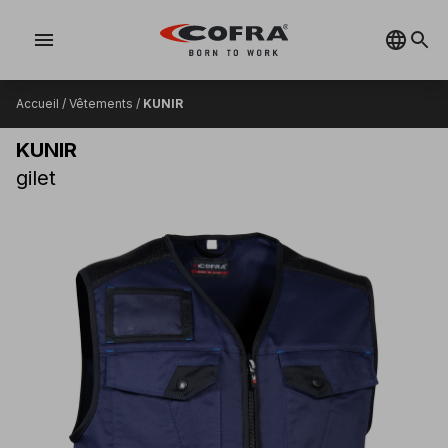
menu
Accueil
/
Vêtements
/
KUNIR
KUNIR
gilet