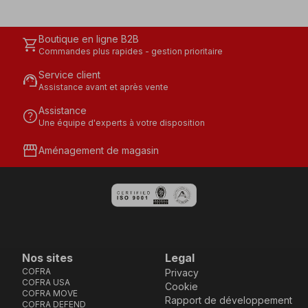
Boutique en ligne B2B
shopping_cart
Commandes plus rapides - gestion prioritaire
Service client
support_agent
Assistance avant et après vente
Assistance
help
Une équipe d'experts à votre disposition
storefront
Aménagement de magasin
Nos sites
Legal
COFRA
Privacy
COFRA USA
Cookie
COFRA MOVE
Rapport de développement
COFRA DEFEND