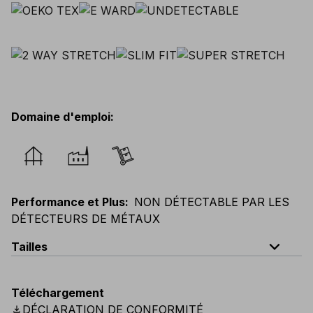
Domaine d'emploi
:
Performance et Plus
:
NON DÉTECTABLE PAR LES
DÉTECTEURS DE MÉTAUX
expand_less
Tailles
EU
:
44
-
64
E
:
46
-
66
F
:
42
-
62
D
:
44
-
64
Téléchargement
Scandinavian
:
44
-
64
UK
:
35
-
50
US
:
35
-
50
download
DÉCLARATION DE CONFORMITÉ