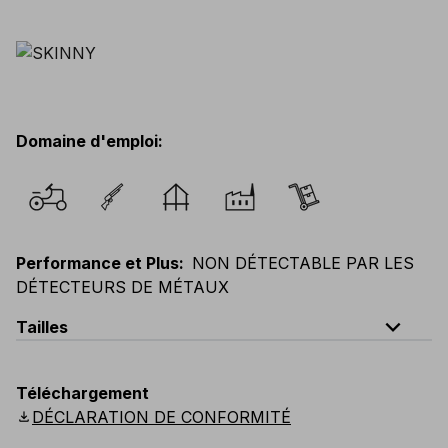
Domaine d'emploi
:
Performance et Plus
:
NON DÉTECTABLE PAR LES
DÉTECTEURS DE MÉTAUX
expand_less
Tailles
EU
:
44
-
64
E
:
38
-
58
F
:
38
-
58
D
:
44
-
64
Téléchargement
Scandinavian
:
C44
-
C64
UK
:
30
-
46
US
:
30
-
46
download
DÉCLARATION DE CONFORMITÉ