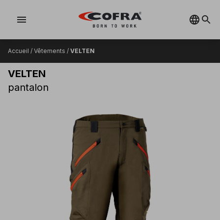
menu
Accueil
/
Vêtements
/
VELTEN
VELTEN
pantalon