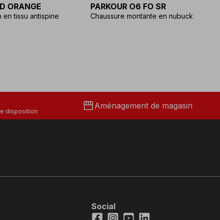
D ORANGE
PARKOUR O6 FO SR
K
 en tissu antispine
Chaussure montante en nubuck
ve
storefront
Aménagement de magasin
e disposition
Social
Facebook
Instagram
Youtube
LinkedIn