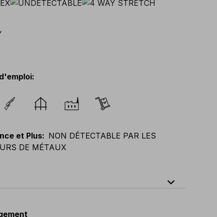
d'emploi
:
nce et Plus
:
NON DÉTECTABLE PAR LES
URS DE MÉTAUX
expand_less
64
E
:
38
-
58
F
:
38
-
58
D
:
44
-
64
gement