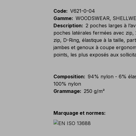
Code
:
V621-0-04
Gamme
:
WOODSWEAR, SHELLW
Description
:
2 poches larges à l’av
poches latérales fermées avec zip, 
zip, D-Ring, élastique à la taille, par
jambes et genoux à coupe ergonomiq
points, les plus exposés aux sollicita
Composition
:
94% nylon - 6% élas
100% nylon
Grammage
:
250 g/m²
Marquage et normes
: