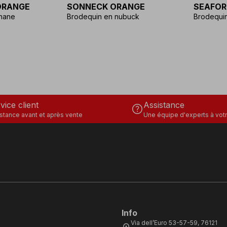
ORANGE
SONNECK ORANGE
SEAFOR
thane
Brodequin en nubuck
Brodequin
vice client
Assistance
help
stance avant et après vente
Une équipe d'experts à votr
Info
Via dell’Euro 53-57-59, 76121