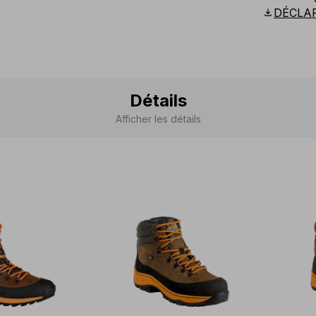
Scandina
download
DÉCLA
Détails
Afficher les détails