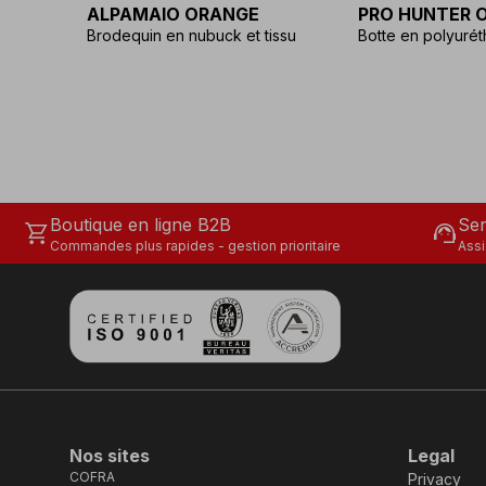
ALPAMAIO ORANGE
PRO HUNTER 
Brodequin en nubuck et tissu
Botte en polyuré
Boutique en ligne B2B
Ser
shopping_cart
support_agent
Commandes plus rapides - gestion prioritaire
Assi
Nos sites
Legal
COFRA
Privacy