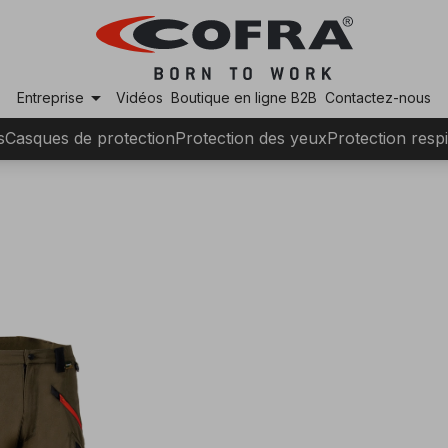
arrow_drop_down
Entreprise
Vidéos
Boutique en ligne B2B
Contactez-nous
s
Casques de protection
Protection des yeux
Protection respi