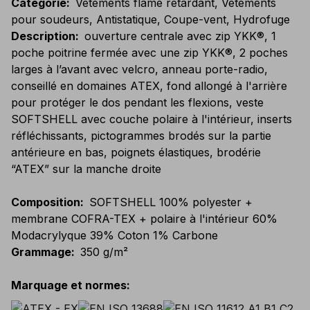
Catégorie
:
Vêtements flame retardant, Vêtements
pour soudeurs, Antistatique, Coupe-vent, Hydrofuge
Description
:
ouverture centrale avec zip YKK®, 1
poche poitrine fermée avec une zip YKK®, 2 poches
larges à l’avant avec velcro, anneau porte-radio,
conseillé en domaines ATEX, fond allongé à l'arrière
pour protéger le dos pendant les flexions, veste
SOFTSHELL avec couche polaire à l'intérieur, inserts
réfléchissants, pictogrammes brodés sur la partie
antérieure en bas, poignets élastiques, brodérie
“ATEX” sur la manche droite
Composition
:
SOFTSHELL 100% polyester +
membrane COFRA-TEX + polaire à l'intérieur 60%
Modacrylyque 39% Coton 1% Carbone
Grammage
:
350 g/m²
Marquage et normes
: