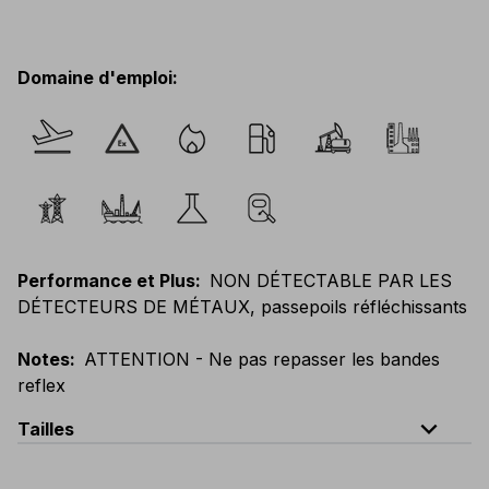
Domaine d'emploi
:
Performance et Plus
:
NON DÉTECTABLE PAR LES
DÉTECTEURS DE MÉTAUX, passepoils réfléchissants
Notes
:
ATTENTION - Ne pas repasser les bandes
reflex
expand_less
Tailles
EU
:
S
-
4XL
E
:
XS
-
3XL
F
:
S
-
4XL
D
:
S
-
4XL