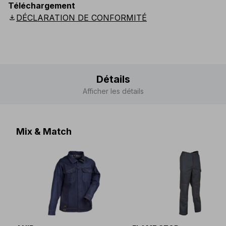
Téléchargement
Scandinavian
:
S
-
4XL
UK
:
S
-
4XL
US
:
S
-
4XL
download
DÉCLARATION DE CONFORMITÉ
Détails
Afficher les détails
Mix & Match