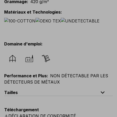
Grammage
:
420 g/m²
Matériaux et Technologies
:
Domaine d'emploi
:
Performance et Plus
:
NON DÉTECTABLE PAR LES
DÉTECTEURS DE MÉTAUX
expand_less
Tailles
EU
:
S
-
4XL
E
:
XS
-
3XL
F
:
S
-
4XL
D
:
S
-
4XL
Téléchargement
Scandinavian
:
S
-
4XL
UK
:
S
-
4XL
US
:
S
-
4XL
download
DÉCLARATION DE CONFORMITÉ