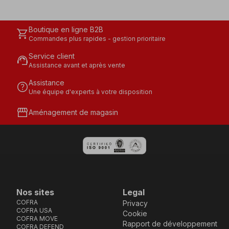
Boutique en ligne B2B
shopping_cart
Commandes plus rapides - gestion prioritaire
Service client
support_agent
Assistance avant et après vente
Assistance
help
Une équipe d'experts à votre disposition
storefront
Aménagement de magasin
Nos sites
Legal
COFRA
Privacy
COFRA USA
Cookie
COFRA MOVE
Rapport de développement
COFRA DEFEND