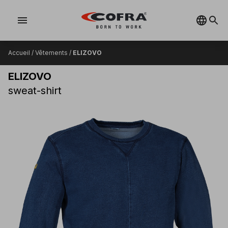
menu
Accueil
/
Vêtements
/
ELIZOVO
ELIZOVO
sweat-shirt