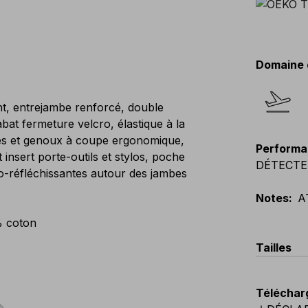
Domaine 
nt, entrejambe renforcé, double
at fermeture velcro, élastique à la
bes et genoux à coupe ergonomique,
Performa
insert porte-outils et stylos, poche
DÉTECTE
ro-réfléchissantes autour des jambes
Notes
:
A
% coton
Tailles
EU
:
44
-
Téléchar
Scandina