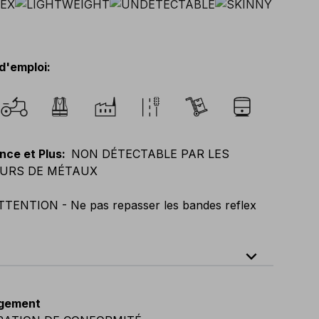
d'emploi
:
nce et Plus
:
NON DÉTECTABLE PAR LES
URS DE MÉTAUX
TTENTION - Ne pas repasser les bandes reflex
expand_less
64
E
:
38
-
58
F
:
38
-
58
D
:
44
-
64
gement
vian
:
C44
-
C64
UK
:
30
-
46
US
:
30
-
46