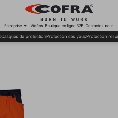
arrow_drop_down
Entreprise
Vidéos
Boutique en ligne B2B
Contactez-nous
s
Casques de protection
Protection des yeux
Protection respi