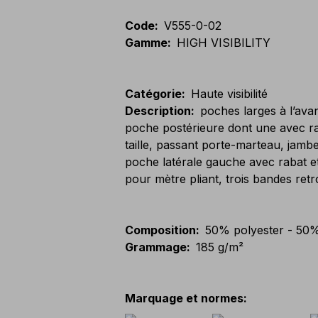
Code
:
V555-0-02
Gamme
:
HIGH VISIBILITY
Catégorie
:
Haute visibilité
Description
:
poches larges à l’ava
poche postérieure dont une avec rab
taille, passant porte-marteau, jam
poche latérale gauche avec rabat et 
pour mètre pliant, trois bandes ret
Composition
:
50% polyester - 50
Grammage
:
185 g/m²
Marquage et normes
: