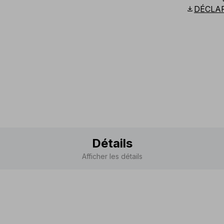
Scandina
download
DÉCLA
Détails
Afficher les détails