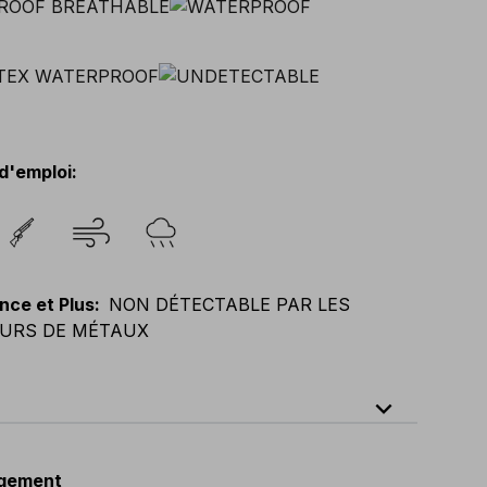
d'emploi
:
nce et Plus
:
NON DÉTECTABLE PAR LES
URS DE MÉTAUX
expand_less
64
E
:
38
-
58
F
:
38
-
58
D
:
44
-
64
gement