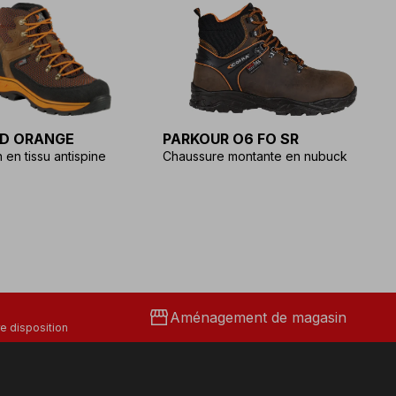
D ORANGE
PARKOUR O6 FO SR
R
 en tissu antispine
Chaussure montante en nubuck
v
storefront
Aménagement de magasin
e disposition