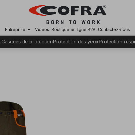
arrow_drop_down
Entreprise
Vidéos
Boutique en ligne B2B
Contactez-nous
s
Casques de protection
Protection des yeux
Protection respi