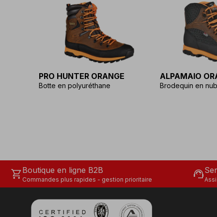
PRO HUNTER ORANGE
ALPAMAIO OR
Botte en polyuréthane
Brodequin en nubu
Boutique en ligne B2B
Ser
shopping_cart
support_agent
Commandes plus rapides - gestion prioritaire
Assi