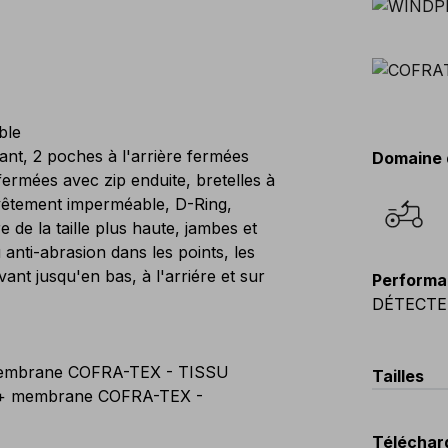
ble
ant, 2 poches à l'arrière fermées
Domaine 
fermées avec zip enduite, bretelles à
vêtement imperméable, D-Ring,
re de la taille plus haute, jambes et
nti-abrasion dans les points, les
avant jusqu'en bas, à l'arriére et sur
Performa
DÉTECTE
membrane COFRA-TEX - TISSU
Tailles
 + membrane COFRA-TEX -
EU
:
44
-
Téléchar