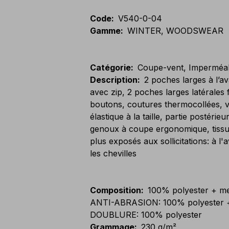
Code
:
V540-0-04
Gamme
:
WINTER, WOODSWEAR
Catégorie
:
Coupe-vent, Imperméa
Description
:
2 poches larges à l’av
avec zip, 2 poches larges latérales 
boutons, coutures thermocollées, 
élastique à la taille, partie postérieu
genoux à coupe ergonomique, tissu a
plus exposés aux sollicitations: à l'
les chevilles
Composition
:
100% polyester + 
ANTI-ABRASION: 100% polyester
DOUBLURE: 100% polyester
Grammage
:
230 g/m²