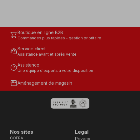
Boutique en ligne B2B
shopping_cart
Commandes plus rapides - gestion prioritaire
Service client
support_agent
Assistance avant et après vente
Assistance
help
Une équipe d'experts à votre disposition
storefront
Aménagement de magasin
Nos sites
Legal
COFRA
Privacy