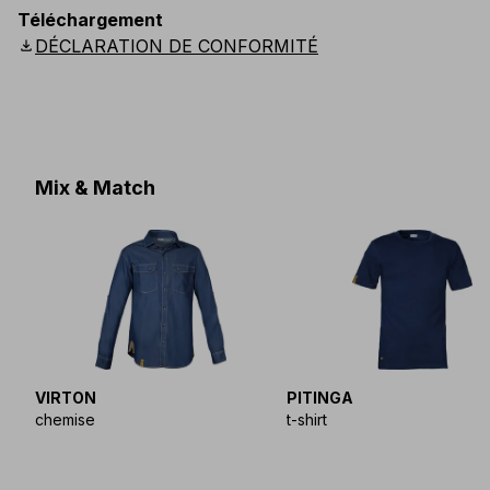
EU
:
44
-
54
E
:
38
-
48
F
:
38
-
48
D
:
44
-
54
Téléchargement
Scandinavian
:
C44
-
C54
UK
:
30
-
38
US
:
30
-
38
download
DÉCLARATION DE CONFORMITÉ
Mix & Match
VIRTON
PITINGA
chemise
t-shirt