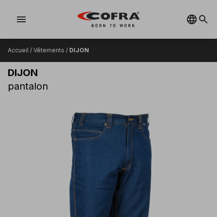
menu
Accueil
/
Vêtements
/
DIJON
DIJON
pantalon