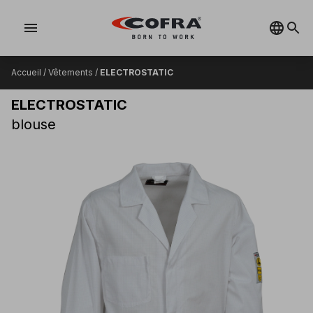
menu
Accueil
/
Vêtements
/
ELECTROSTATIC
ELECTROSTATIC
blouse