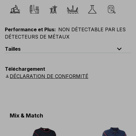
Performance et Plus
:
NON DÉTECTABLE PAR LES
DÉTECTEURS DE MÉTAUX
expand_less
Tailles
EU
:
44
-
64
E
:
46
-
66
F
:
42
-
62
D
:
44
-
64
Téléchargement
Scandinavian
:
44
-
64
UK
:
35
-
50
US
:
35
-
50
download
DÉCLARATION DE CONFORMITÉ
Mix & Match