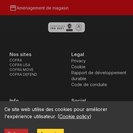
storefront
Aménagement de magasin
Nos sites
Legal
COFRA
Privacy
COFRA USA
Cookie
COFRA MOVE
Rapport de développement
COFRA DEFEND
durable
Code de conduite
Info
Social
Via dell’Euro 53-57-59,
Facebook
Instagram
Youtube
LinkedIn
Ce site web utilise des cookies pour améliorer
location_on
76121 Barletta - BT -
l'expérience utilisateur.
(
Cookie policy
)
ITALIA
call
+39.0883.341411