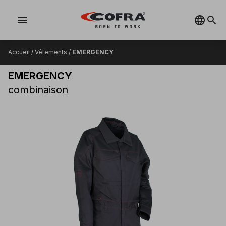
menu
Accueil
/
Vêtements
/
EMERGENCY
EMERGENCY
combinaison