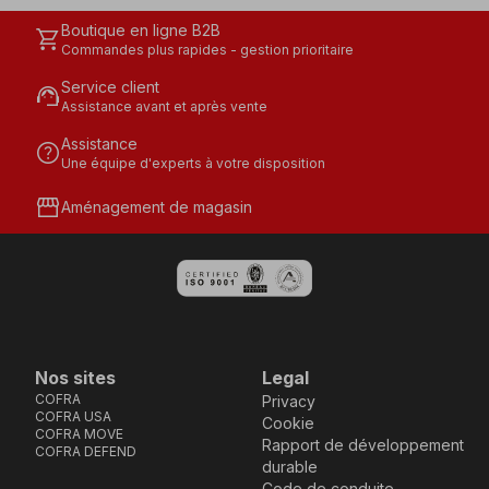
Boutique en ligne B2B
shopping_cart
Commandes plus rapides - gestion prioritaire
Service client
support_agent
Assistance avant et après vente
Assistance
help
Une équipe d'experts à votre disposition
storefront
Aménagement de magasin
Nos sites
Legal
COFRA
Privacy
COFRA USA
Cookie
COFRA MOVE
Rapport de développement
COFRA DEFEND
durable
Code de conduite