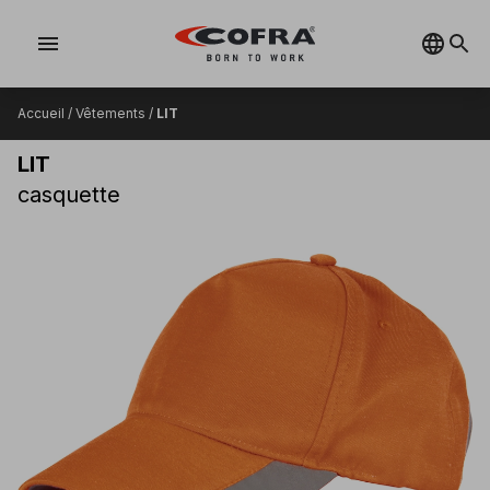
menu
Accueil
/
Vêtements
/
LIT
LIT
casquette