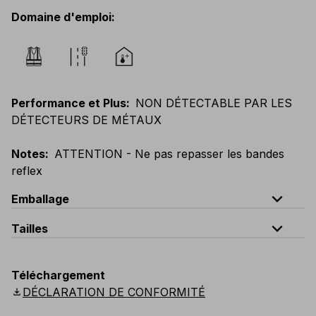
Domaine d'emploi
:
Performance et Plus
:
NON DÉTECTABLE PAR LES
DÉTECTEURS DE MÉTAUX
Notes
:
ATTENTION - Ne pas repasser les bandes
reflex
expand_less
Emballage
expand_less
Tailles
Code
Quantité
unique
quantité par sachet : 5 pièces
Téléchargement
download
DÉCLARATION DE CONFORMITÉ