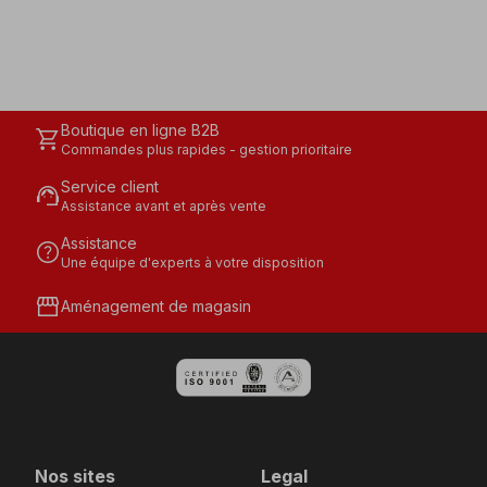
Boutique en ligne B2B
shopping_cart
Commandes plus rapides - gestion prioritaire
Service client
support_agent
Assistance avant et après vente
Assistance
help
Une équipe d'experts à votre disposition
storefront
Aménagement de magasin
Nos sites
Legal