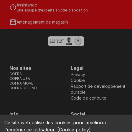
Assistance
help
Une équipe d'experts à votre disposition
storefront
Aménagement de magasin
Nos sites
Legal
COFRA
Privacy
COFRA USA
Cookie
COFRA MOVE
Rapport de développement
COFRA DEFEND
durable
Code de conduite
Info
Social
Via dell’Euro 53-57-59,
Facebook
Instagram
Youtube
LinkedIn
Ce site web utilise des cookies pour améliorer
location_on
76121 Barletta - BT -
l'expérience utilisateur.
(
Cookie policy
)
ITALIA