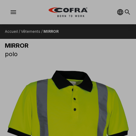
menu
Accueil
/
Vêtements
/
MIRROR
MIRROR
polo