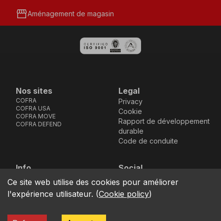
storefront
Aménagement de magasin
Nos sites
Legal
COFRA
Privacy
COFRA USA
Cookie
COFRA MOVE
Rapport de développement
COFRA DEFEND
durable
Code de conduite
Info
Social
Via dell’Euro 53-57-59,
Facebook
Instagram
Youtube
LinkedIn
Ce site web utilise des cookies pour améliorer
location_on
76121 Barletta - BT -
l'expérience utilisateur.
(
Cookie policy
)
ITALIA
call
+39.0883.341411