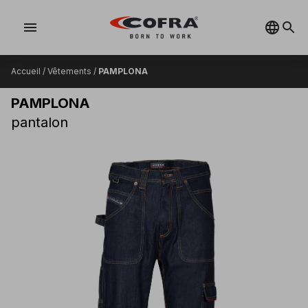
menu
Accueil
/
Vêtements
/
PAMPLONA
PAMPLONA
pantalon