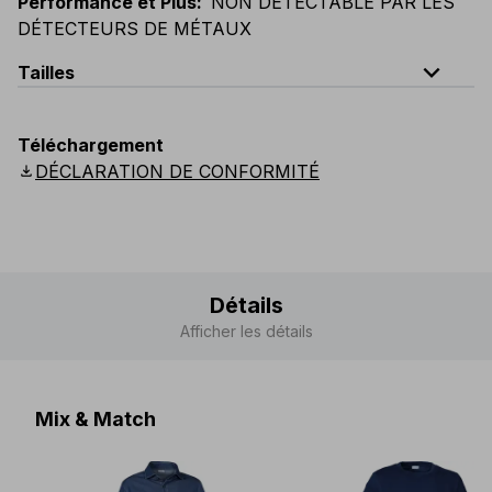
Performance et Plus
:
NON DÉTECTABLE PAR LES
DÉTECTEURS DE MÉTAUX
expand_less
Tailles
EU
:
44
-
64
E
:
38
-
58
F
:
38
-
58
D
:
44
-
64
Téléchargement
Scandinavian
:
C44
-
C64
UK
:
30
-
46
US
:
30
-
46
download
DÉCLARATION DE CONFORMITÉ
Détails
Afficher les détails
Mix & Match