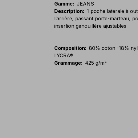
Gamme
:
JEANS
Description
:
1 poche latérale à out
l’arrière, passant porte-marteau, 
insertion genouillère ajustables
Composition
:
80% coton -18% ny
LYCRA®
Grammage
:
425 g/m²