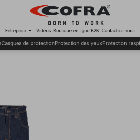
arrow_drop_down
Entreprise
Vidéos
Boutique en ligne B2B
Contactez-nous
s
Casques de protection
Protection des yeux
Protection respi