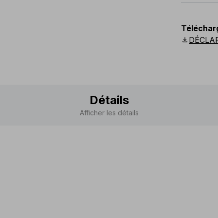
EU
:
44
-
Téléchar
Scandina
download
DÉCLA
Détails
Afficher les détails