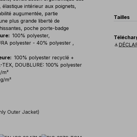
lastique intérieur aux poignets,
bilité augumentée, partie
Tailles
une plus grande liberté de
chissantes, poche porte-badge
EU
:
44
-
eure
:
100% polyester,
Téléchar
Scandina
polyester - 40% polyester ,
download
DÉCLA
eure
:
100% polyester recyclé +
-TEX, DOUBLURE: 100% polyester
g/m²
 g/m²