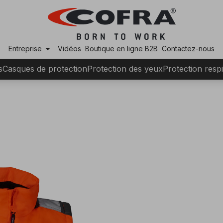
arrow_drop_down
Entreprise
Vidéos
Boutique en ligne B2B
Contactez-nous
s
Casques de protection
Protection des yeux
Protection respi