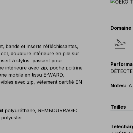
Domaine 
t, bande et inserts réfléchissantes,
col, doublure intérieure en pile sur
insert à stylos, passant pour
Performa
e intérieure avec zip, poche poitrine
DÉTECTEU
one mobile en tissu E-WARD,
ibles avec zip, vêtement certifié EN
Notes
:
A
Tailles
uit polyuréthane, REMBOURRAGE:
polyester
EU
:
44
-
Téléchar
Scandina