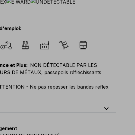
d'emploi
:
nce et Plus
:
NON DÉTECTABLE PAR LES
RS DE MÉTAUX, passepoils réfléchissants
TTENTION - Ne pas repasser les bandes reflex
expand_less
64
E
:
46
-
66
F
:
42
-
62
D
:
44
-
64
gement
vian
:
44
-
64
UK
:
35
-
50
US
:
35
-
50