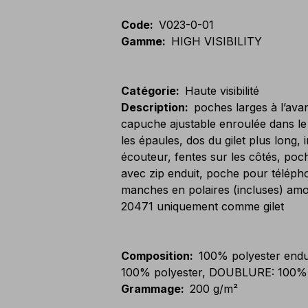
Code
:
V023-0-01
Gamme
:
HIGH VISIBILITY
Catégorie
:
Haute visibilité
Description
:
poches larges à l’avan
capuche ajustable enroulée dans le 
les épaules, dos du gilet plus long, 
écouteur, fentes sur les côtés, poch
avec zip enduit, poche pour téléph
manches en polaires (incluses) amov
20471 uniquement comme gilet
Composition
:
100% polyester end
100% polyester, DOUBLURE: 100% 
Grammage
:
200 g/m²