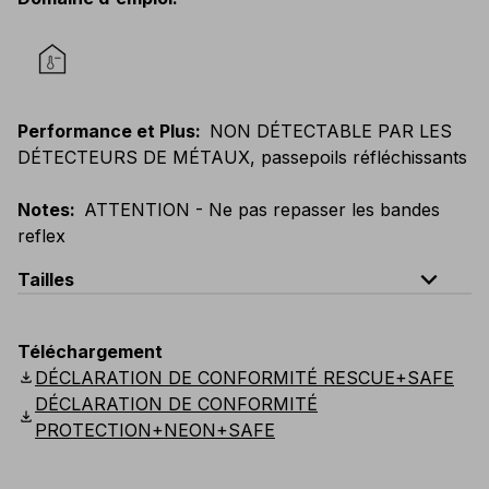
Performance et Plus
:
NON DÉTECTABLE PAR LES
DÉTECTEURS DE MÉTAUX, passepoils réfléchissants
Notes
:
ATTENTION - Ne pas repasser les bandes
reflex
expand_less
Tailles
EU
:
44
-
64
E
:
38
-
58
F
:
38
-
58
D
:
44
-
64
Téléchargement
Scandinavian
:
C44
-
C64
UK
:
30
-
46
US
:
30
-
46
download
DÉCLARATION DE CONFORMITÉ RESCUE+SAFE
DÉCLARATION DE CONFORMITÉ
download
PROTECTION+NEON+SAFE