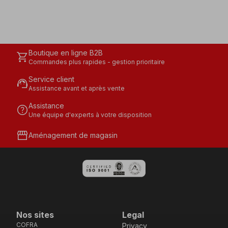
Boutique en ligne B2B
shopping_cart
Commandes plus rapides - gestion prioritaire
Service client
support_agent
Assistance avant et après vente
Assistance
help
Une équipe d'experts à votre disposition
storefront
Aménagement de magasin
Nos sites
Legal
COFRA
Privacy