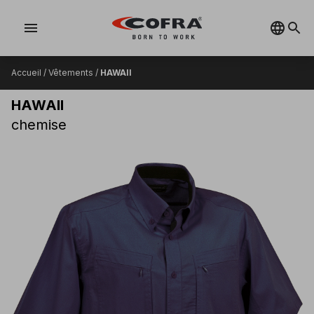
menu
Accueil
/
Vêtements
/
HAWAII
HAWAII
chemise