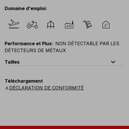
Domaine d'emploi
:
Performance et Plus
:
NON DÉTECTABLE PAR LES
DÉTECTEURS DE MÉTAUX
expand_less
Tailles
EU
:
M
-
3XL
E
:
S
-
2XL
F
:
M
-
3XL
D
:
M
-
3XL
Téléchargement
Scandinavian
:
M
-
3XL
UK
:
M
-
3XL
US
:
M
-
3XL
download
DÉCLARATION DE CONFORMITÉ