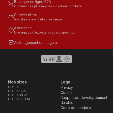
Boutique en ligne B2B
shopping_cart
Commandes plus rapides - gestion prioritaire
Service client
support_agent
Assistance avant et après vente
Assistance
help
Une équipe d'experts à votre disposition
storefront
Aménagement de magasin
Nos sites
Legal
COFRA
Privacy
COFRA USA
Cookie
COFRA MOVE
Rapport de développement
COFRA DEFEND
durable
Code de conduite