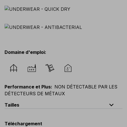
Domaine d'emploi
:
Performance et Plus
:
NON DÉTECTABLE PAR LES
DÉTECTEURS DE MÉTAUX
expand_less
Tailles
EU
:
S
-
4XL
E
:
XS
-
3XL
F
:
S
-
4XL
D
:
S
-
4XL
Téléchargement
Scandinavian
:
S
-
4XL
UK
:
S
-
4XL
US
:
S
-
4XL