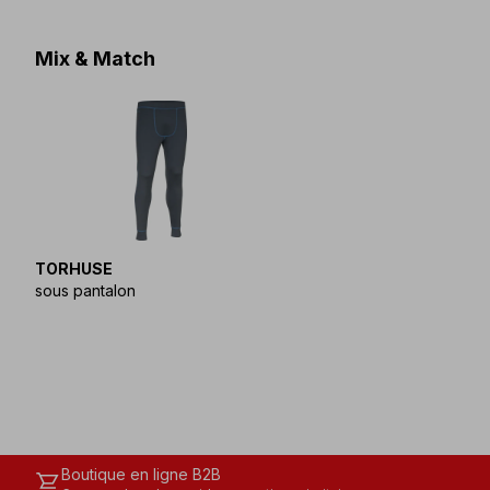
Mix & Match
TORHUSE
sous pantalon
Boutique en ligne B2B
shopping_cart