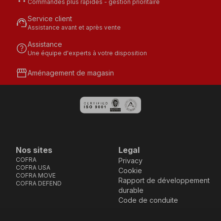
Commandes plus rapides - gestion prioritaire
Service client
support_agent
Assistance avant et après vente
Assistance
help
Une équipe d'experts à votre disposition
storefront
Aménagement de magasin
Nos sites
Legal
COFRA
Privacy
COFRA USA
Cookie
COFRA MOVE
Rapport de développement
COFRA DEFEND
durable
Code de conduite