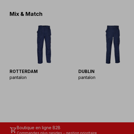
Mix & Match
ROTTERDAM
DUBLIN
pantalon
pantalon
Boutique en ligne B2B
shopping_cart
Commandes plus rapides - gestion prioritaire