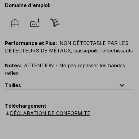
Domaine d'emploi
:
Performance et Plus
:
NON DÉTECTABLE PAR LES
DÉTECTEURS DE MÉTAUX, passepoils réfléchissants
Notes
:
ATTENTION - Ne pas repasser les bandes
reflex
expand_less
Tailles
EU
:
44
-
64
E
:
46
-
66
F
:
42
-
62
D
:
44
-
64
Téléchargement
Scandinavian
:
44
-
64
UK
:
35
-
50
US
:
35
-
50
download
DÉCLARATION DE CONFORMITÉ