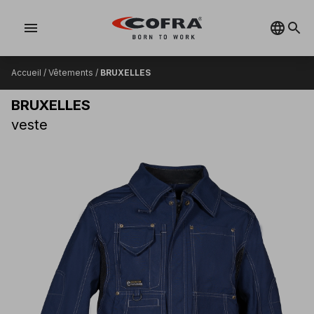
menu
Accueil
/
Vêtements
/
BRUXELLES
BRUXELLES
veste