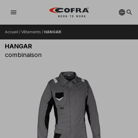
menu
Accueil
/
Vêtements
/
HANGAR
HANGAR
combinaison