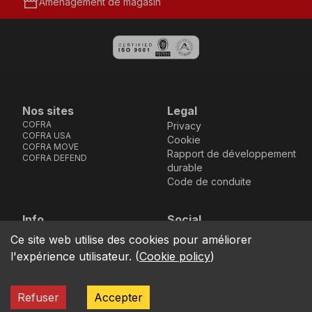
storefront
Aménagement de magasin
Nos sites
Legal
COFRA
Privacy
COFRA USA
Cookie
COFRA MOVE
Rapport de développement
COFRA DEFEND
durable
Code de conduite
Info
Social
Via dell’Euro 53-57-59,
Facebook
Instagram
Youtube
LinkedIn
Ce site web utilise des cookies pour améliorer
location_on
76121 Barletta - BT -
l'expérience utilisateur.
(
Cookie policy
)
ITALIA
call
+39.0883.341411
Refuser
Accepter
COFRA S.r.l. Partita Iva IT02850580727