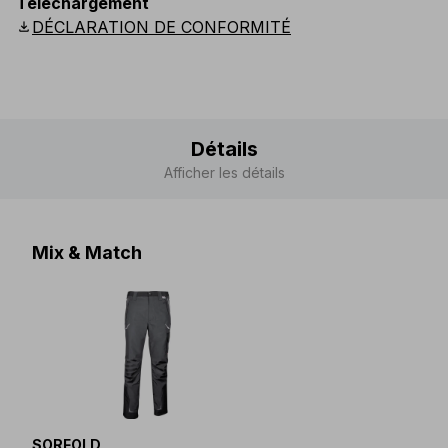
Téléchargement
Scandinavian
:
44
-
64
UK
:
35
-
50
US
:
35
-
50
download
DÉCLARATION DE CONFORMITÉ
Détails
Afficher les détails
Mix & Match
SORFOLD