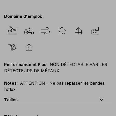
Domaine d'emploi
:
Performance et Plus
:
NON DÉTECTABLE PAR LES
DÉTECTEURS DE MÉTAUX
Notes
:
ATTENTION - Ne pas repasser les bandes
reflex
expand_less
Tailles
EU
:
44
-
64
E
:
46
-
66
F
:
42
-
62
D
:
44
-
64