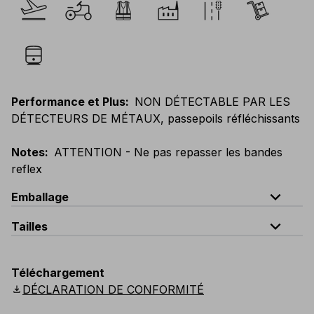
Performance et Plus
:
NON DÉTECTABLE PAR LES
DÉTECTEURS DE MÉTAUX, passepoils réfléchissants
Notes
:
ATTENTION - Ne pas repasser les bandes
reflex
expand_less
Emballage
expand_less
Tailles
Code
Quantité
EU
:
S
-
4XL
E
:
XS
-
3XL
F
:
S
-
4XL
D
:
S
-
4XL
quantité par sachet : 5 pièces
Téléchargement
Scandinavian
:
S
-
4XL
UK
:
S
-
4XL
US
:
S
-
4XL
download
DÉCLARATION DE CONFORMITÉ