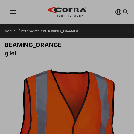
menu
Accueil
/
Vêtements
/
BEAMING_ORANGE
BEAMING_ORANGE
gilet