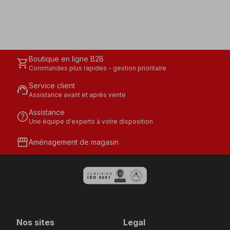
Boutique en ligne B2B
shopping_cart
Commandes plus rapides - gestion prioritaire
Service client
support_agent
Assistance avant et après vente
Assistance
help
Une équipe d'experts à votre disposition
storefront
Aménagement de magasin
Nos sites
Legal