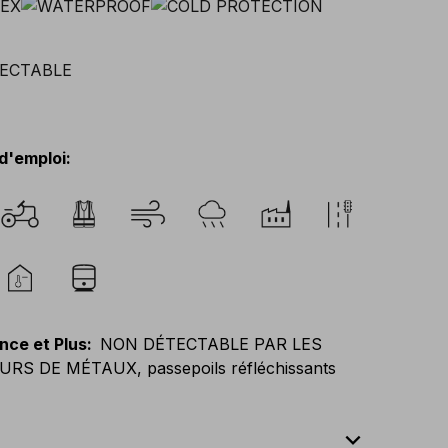
d'emploi
:
nce et Plus
:
NON DÉTECTABLE PAR LES
RS DE MÉTAUX, passepoils réfléchissants
expand_less