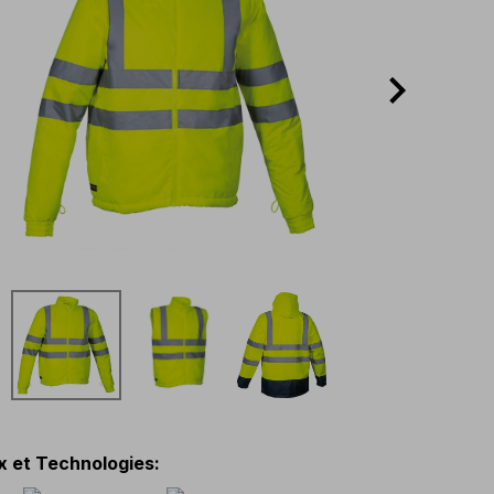
x et Technologies
: