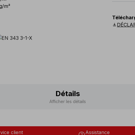
 g/m²
EU
:
S
-
4
Téléchar
Scandina
download
DÉCLA
Détails
Afficher les détails
vice client
Assistance
help