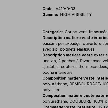
Code
:
V419-0-03
Gamme
:
HIGH VISIBILITY
Catégorie
:
Coupe-vent, Imperméable
Description matiere veste interie
passant porte-badge, ouverture ce
avec zip, poignets élastiques
Description matiere veste exteri
une zip, 2 poches à l’avant avec v
ajustable, coutures thermosoudées,
poche intérieure
Composition matiere veste interi
polyuréthane, REMBOURRAGE: 10
polyester
Composition matiere veste exteri
polyuréthane, DOUBLURE: 100% po
Grammage veste interieure
:
120 