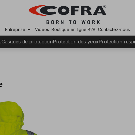
arrow_drop_down
Entreprise
Vidéos
Boutique en ligne B2B
Contactez-nous
s
Casques de protection
Protection des yeux
Protection respi
e