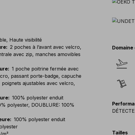
, Haute visibilité
ure
:
2 poches à l’avant avec velcro,
Domaine 
ntrale avec zip, manches amovibles
eure
:
1 poche poitrine fermée avec
elcro, passant porte-badge, capuche
 poignets ajustables avec velcro,
eure
:
100% polyester enduit
Performa
0% polyester, DOUBLURE: 100%
DÉTECTEU
eure
:
100% polyester enduit
lyester
Tailles
g/m²