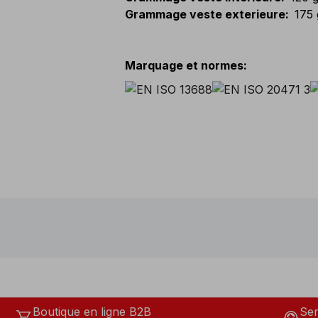
Grammage veste exterieure
:
175
Marquage et normes
:
Boutique en ligne B2B
Ser
shopping_cart
support_agent