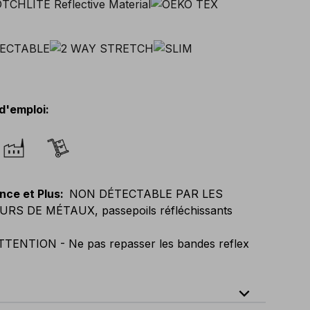
d'emploi
:
nce et Plus
:
NON DÉTECTABLE PAR LES
RS DE MÉTAUX, passepoils réfléchissants
TTENTION - Ne pas repasser les bandes reflex
expand_less