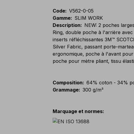
Code
:
V562-0-05
Gamme
:
SLIM WORK
Description
:
NEW: 2 poches larges 
Ring, double poche à l'arrière avec ve
inserts réfléchissantes 3M™ SCOTCH
Silver Fabric, passant porte-marte
ergonomique, poche à l'avant pour 
poche pour mètre pliant, tissu élast
Composition
:
64% coton - 34% po
Grammage
:
300 g/m²
Marquage et normes
: