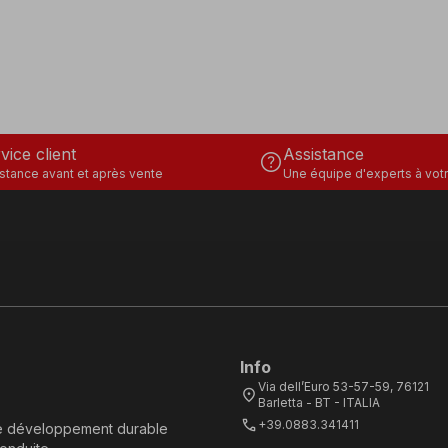
vice client
Assistance
help
stance avant et après vente
Une équipe d'experts à votr
Info
Via dell’Euro 53-57-59, 76121
location_on
Barletta - BT - ITALIA
call
+39.0883.341411
e développement durable