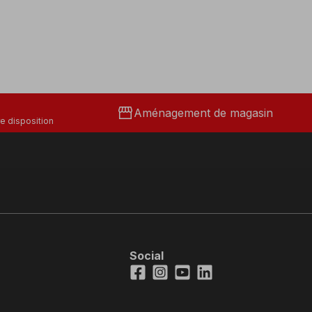
storefront
Aménagement de magasin
e disposition
Social
Facebook
Instagram
Youtube
LinkedIn