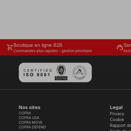
Boutique en ligne B2B
Ser
shopping_cart
support_agent
Commandes plus rapides - gestion prioritaire
Assi
Nos sites
Legal
COFRA
Privacy
COFRA USA
Cookie
COFRA MOVE
Rapport d
COFRA DEFEND