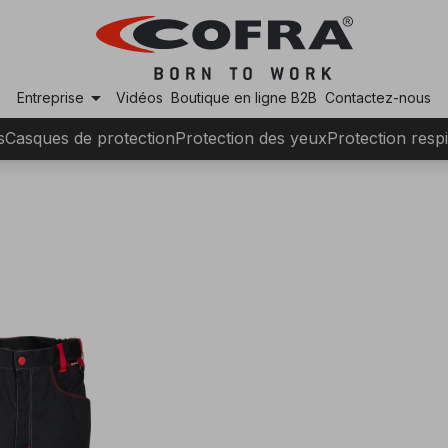
arrow_drop_down
Entreprise
Vidéos
Boutique en ligne B2B
Contactez-nous
s
Casques de protection
Protection des yeux
Protection respi